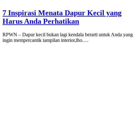
7 Inspirasi Menata Dapur Kecil yang
Harus Anda Perhatikan
RPWN – Dapur kecil bukan lagi kendala berarti untuk Anda yang
ingin mempercantik tampilan interior,lho.…