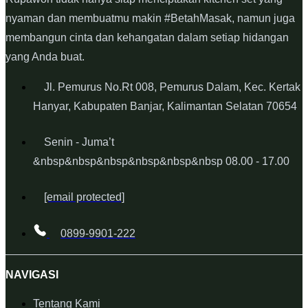
nyaman dan membuatmu makin #BetahMasak, namun juga
membangun cinta dan kehangatan dalam setiap hidangan
yang Anda buat.
Jl. Pemurus No.Rt 008, Pemurus Dalam, Kec. Kertak
Hanyar, Kabupaten Banjar, Kalimantan Selatan 70654
Senin - Juma’t
&nbsp&nbsp&nbsp&nbsp&nbsp&nbsp 08.00 - 17.00
[email protected]
0899-9901-222
NAVIGASI
Tentang Kami