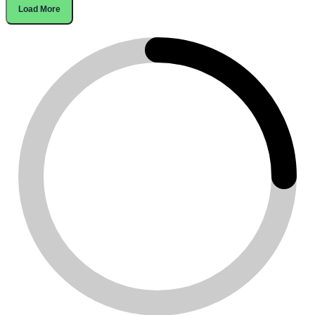
Load More