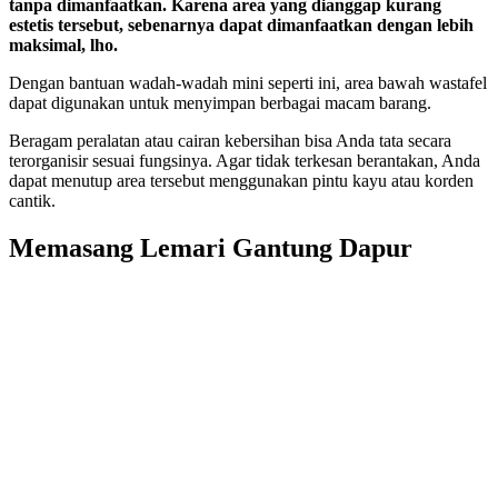
tanpa dimanfaatkan. Karena area yang dianggap kurang
estetis tersebut, sebenarnya dapat dimanfaatkan dengan lebih
maksimal, lho.
Dengan bantuan wadah-wadah mini seperti ini, area bawah wastafel
dapat digunakan untuk menyimpan berbagai macam barang.
Beragam peralatan atau cairan kebersihan bisa Anda tata secara
terorganisir sesuai fungsinya. Agar tidak terkesan berantakan, Anda
dapat menutup area tersebut menggunakan pintu kayu atau korden
cantik.
Memasang Lemari Gantung Dapur