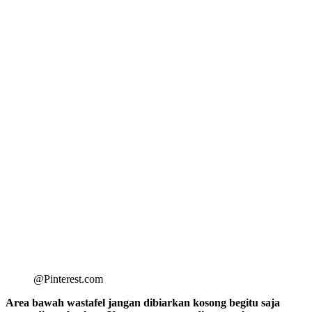
@Pinterest.com
Area bawah wastafel jangan dibiarkan kosong begitu saja