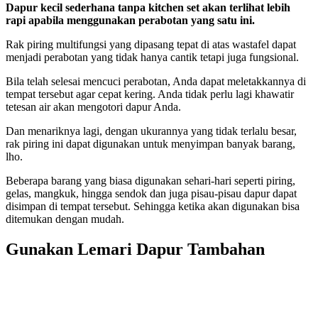
Dapur kecil sederhana tanpa kitchen set akan terlihat lebih
rapi apabila menggunakan perabotan yang satu ini.
Rak piring multifungsi yang dipasang tepat di atas wastafel dapat
menjadi perabotan yang tidak hanya cantik tetapi juga fungsional.
Bila telah selesai mencuci perabotan, Anda dapat meletakkannya di
tempat tersebut agar cepat kering. Anda tidak perlu lagi khawatir
tetesan air akan mengotori dapur Anda.
Dan menariknya lagi, dengan ukurannya yang tidak terlalu besar,
rak piring ini dapat digunakan untuk menyimpan banyak barang,
lho.
Beberapa barang yang biasa digunakan sehari-hari seperti piring,
gelas, mangkuk, hingga sendok dan juga pisau-pisau dapur dapat
disimpan di tempat tersebut. Sehingga ketika akan digunakan bisa
ditemukan dengan mudah.
Gunakan Lemari Dapur Tambahan