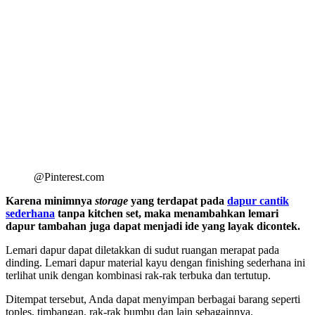
@Pinterest.com
Karena minimnya
storage
yang terdapat pada
dapur cantik
sederhana
tanpa kitchen set, maka menambahkan lemari
dapur tambahan juga dapat menjadi ide yang layak dicontek.
Lemari dapur dapat diletakkan di sudut ruangan merapat pada
dinding. Lemari dapur material kayu dengan finishing sederhana ini
terlihat unik dengan kombinasi rak-rak terbuka dan tertutup.
Ditempat tersebut, Anda dapat menyimpan berbagai barang seperti
toples, timbangan, rak-rak bumbu dan lain sebagainnya.