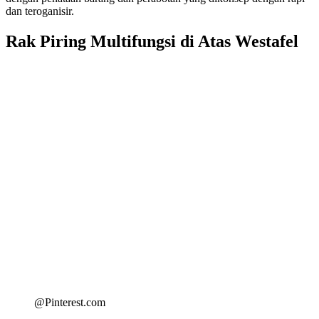
dan teroganisir.
Rak Piring Multifungsi di Atas Westafel
@Pinterest.com