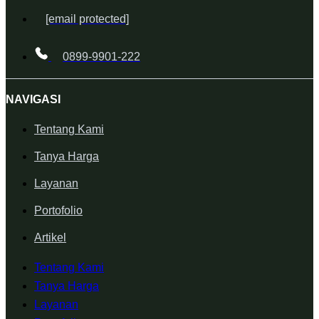
[email protected]
0899-9901-222
NAVIGASI
Tentang Kami
Tanya Harga
Layanan
Portofolio
Artikel
Tentang Kami
Tanya Harga
Layanan