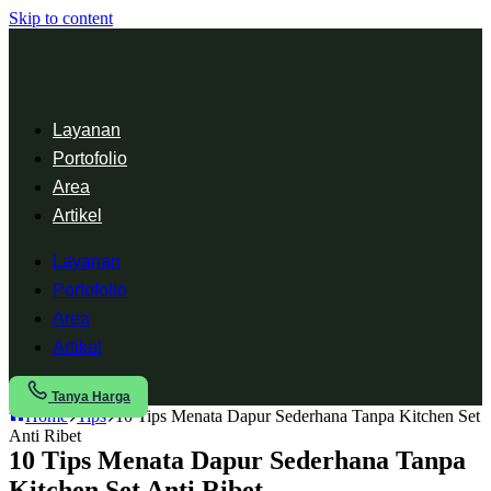
Skip to content
Layanan
Portofolio
Area
Artikel
Layanan
Portofolio
Area
Artikel
Tanya Harga
Home
Tips
10 Tips Menata Dapur Sederhana Tanpa Kitchen Set
Anti Ribet
10 Tips Menata Dapur Sederhana Tanpa
Kitchen Set Anti Ribet