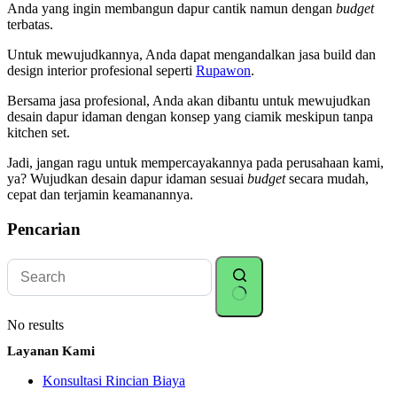
Anda yang ingin membangun dapur cantik namun dengan
budget
terbatas.
Untuk mewujudkannya, Anda dapat mengandalkan jasa build dan
design interior profesional seperti
Rupawon
.
Bersama jasa profesional, Anda akan dibantu untuk mewujudkan
desain dapur idaman dengan konsep yang ciamik meskipun tanpa
kitchen set.
Jadi, jangan ragu untuk mempercayakannya pada perusahaan kami,
ya? Wujudkan desain dapur idaman sesuai
budget
secara mudah,
cepat dan terjamin keamanannya.
Pencarian
No results
Layanan Kami
Konsultasi Rincian Biaya