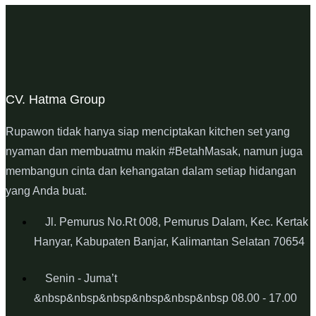
CV. Hatma Group
Rupawon tidak hanya siap menciptakan kitchen set yang
nyaman dan membuatmu makin #BetahMasak, namun juga
membangun cinta dan kehangatan dalam setiap hidangan
yang Anda buat.
Jl. Pemurus No.Rt 008, Pemurus Dalam, Kec. Kertak
Hanyar, Kabupaten Banjar, Kalimantan Selatan 70654
Senin - Juma’t
&nbsp&nbsp&nbsp&nbsp&nbsp&nbsp 08.00 - 17.00