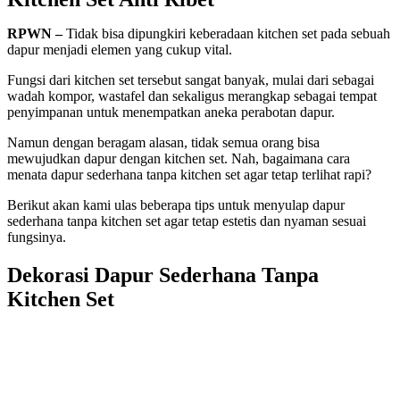
RPWN –
Tidak bisa dipungkiri keberadaan kitchen set pada sebuah
dapur menjadi elemen yang cukup vital.
Fungsi dari kitchen set tersebut sangat banyak, mulai dari sebagai
wadah kompor, wastafel dan sekaligus merangkap sebagai tempat
penyimpanan untuk menempatkan aneka perabotan dapur.
Namun dengan beragam alasan, tidak semua orang bisa
mewujudkan dapur dengan kitchen set. Nah, bagaimana cara
menata dapur sederhana tanpa kitchen set agar tetap terlihat rapi?
Berikut akan kami ulas beberapa tips untuk menyulap dapur
sederhana tanpa kitchen set agar tetap estetis dan nyaman sesuai
fungsinya.
Dekorasi Dapur Sederhana Tanpa
Kitchen Set