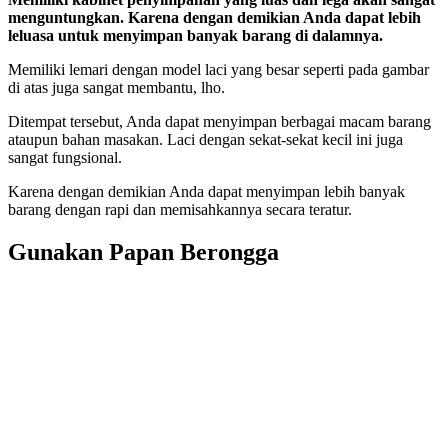
menguntungkan. Karena dengan demikian Anda dapat lebih
leluasa untuk menyimpan banyak barang di dalamnya.
Memiliki lemari dengan model laci yang besar seperti pada gambar
di atas juga sangat membantu, lho.
Ditempat tersebut, Anda dapat menyimpan berbagai macam barang
ataupun bahan masakan. Laci dengan sekat-sekat kecil ini juga
sangat fungsional.
Karena dengan demikian Anda dapat menyimpan lebih banyak
barang dengan rapi dan memisahkannya secara teratur.
Gunakan Papan Berongga