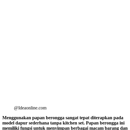
@Ideaonline.com
Menggunakan papan berongga sangat tepat diterapkan pada
model dapur sederhana tanpa kitchen set. Papan berongga ini
memiliki fungsi untuk menyimpan berbagai macam barang dan