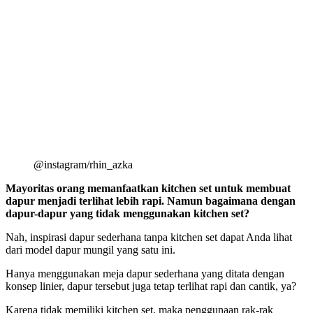
@instagram/rhin_azka
Mayoritas orang memanfaatkan kitchen set untuk membuat
dapur menjadi terlihat lebih rapi. Namun bagaimana dengan
dapur-dapur yang tidak menggunakan kitchen set?
Nah, inspirasi dapur sederhana tanpa kitchen set dapat Anda lihat
dari model dapur mungil yang satu ini.
Hanya menggunakan meja dapur sederhana yang ditata dengan
konsep linier, dapur tersebut juga tetap terlihat rapi dan cantik, ya?
Karena tidak memiliki kitchen set, maka penggunaan rak-rak