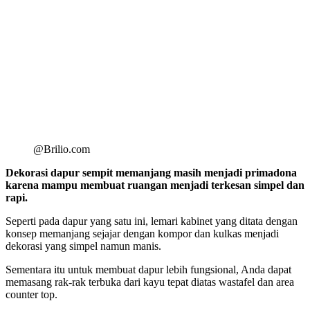
@Brilio.com
Dekorasi dapur sempit memanjang masih menjadi primadona
karena mampu membuat ruangan menjadi terkesan simpel dan
rapi.
Seperti pada dapur yang satu ini, lemari kabinet yang ditata dengan
konsep memanjang sejajar dengan kompor dan kulkas menjadi
dekorasi yang simpel namun manis.
Sementara itu untuk membuat dapur lebih fungsional, Anda dapat
memasang rak-rak terbuka dari kayu tepat diatas wastafel dan area
counter top.