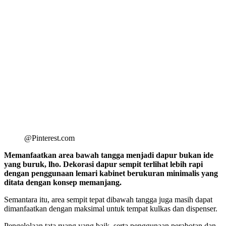
@Pinterest.com
Memanfaatkan area bawah tangga menjadi dapur bukan ide
yang buruk, lho. Dekorasi dapur sempit terlihat lebih rapi
dengan penggunaan lemari kabinet berukuran minimalis yang
ditata dengan konsep memanjang.
Semantara itu, area sempit tepat dibawah tangga juga masih dapat
dimanfaatkan dengan maksimal untuk tempat kulkas dan dispenser.
Pengelolaan tata ruang yang baik, serta penggunaan perabotan dan