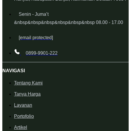
Senin - Juma’t
&nbsp&nbsp&nbsp&nbsp&nbsp&nbsp 08.00 - 17.00
[email protected]
0899-9901-222
NAVIGASI
Tentang Kami
Tanya Harga
Layanan
Portofolio
Artikel