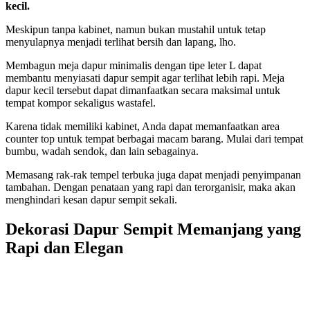
kecil.
Meskipun tanpa kabinet, namun bukan mustahil untuk tetap
menyulapnya menjadi terlihat bersih dan lapang, lho.
Membagun meja dapur minimalis dengan tipe leter L dapat
membantu menyiasati dapur sempit agar terlihat lebih rapi. Meja
dapur kecil tersebut dapat dimanfaatkan secara maksimal untuk
tempat kompor sekaligus wastafel.
Karena tidak memiliki kabinet, Anda dapat memanfaatkan area
counter top untuk tempat berbagai macam barang. Mulai dari tempat
bumbu, wadah sendok, dan lain sebagainya.
Memasang rak-rak tempel terbuka juga dapat menjadi penyimpanan
tambahan. Dengan penataan yang rapi dan terorganisir, maka akan
menghindari kesan dapur sempit sekali.
Dekorasi Dapur Sempit Memanjang yang
Rapi dan Elegan