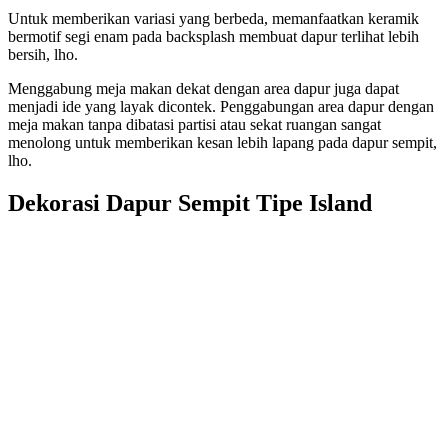
Untuk memberikan variasi yang berbeda, memanfaatkan keramik
bermotif segi enam pada backsplash membuat dapur terlihat lebih
bersih, lho.
Menggabung meja makan dekat dengan area dapur juga dapat
menjadi ide yang layak dicontek. Penggabungan area dapur dengan
meja makan tanpa dibatasi partisi atau sekat ruangan sangat
menolong untuk memberikan kesan lebih lapang pada dapur sempit,
lho.
Dekorasi Dapur Sempit Tipe Island