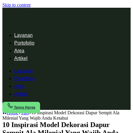
Skip to content
Layanan
Portofolio
Area
Artikel
Layanan
Portofolio
Area
Artikel
Tanya Harga
Home
Tips
10 Inspirasi Model Dekorasi Dapur Sempit Ala
Milenial Yang Wajib Anda Ketahui
10 Inspirasi Model Dekorasi Dapur
Sempit Ala Milenial Yang Wajib Anda