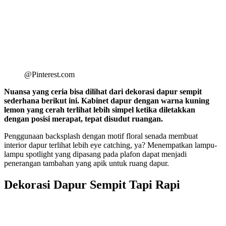
@Pinterest.com
Nuansa yang ceria bisa dilihat dari dekorasi dapur sempit
sederhana berikut ini. Kabinet dapur dengan warna kuning
lemon yang cerah terlihat lebih simpel ketika diletakkan
dengan posisi merapat, tepat disudut ruangan.
Penggunaan backsplash dengan motif floral senada membuat
interior dapur terlihat lebih eye catching, ya? Menempatkan lampu-
lampu spotlight yang dipasang pada plafon dapat menjadi
penerangan tambahan yang apik untuk ruang dapur.
Dekorasi Dapur Sempit Tapi Rapi