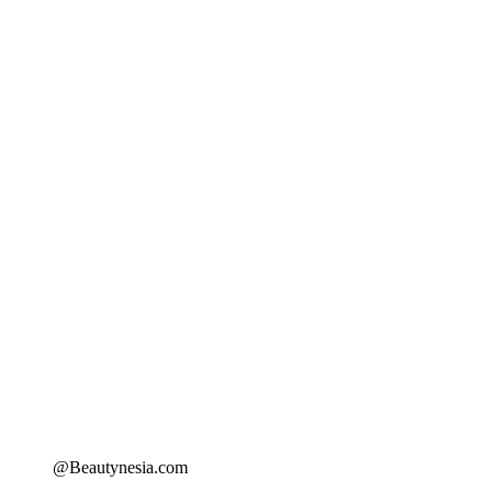
@Beautynesia.com