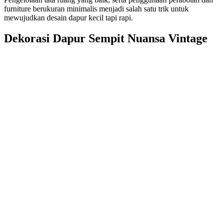
furniture berukuran minimalis menjadi salah satu trik untuk
mewujudkan desain dapur kecil tapi rapi.
Dekorasi Dapur Sempit Nuansa Vintage