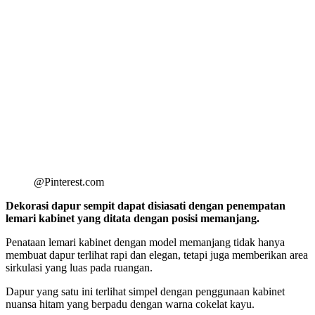
@Pinterest.com
Dekorasi dapur sempit dapat disiasati dengan penempatan
lemari kabinet yang ditata dengan posisi memanjang.
Penataan lemari kabinet dengan model memanjang tidak hanya
membuat dapur terlihat rapi dan elegan, tetapi juga memberikan area
sirkulasi yang luas pada ruangan.
Dapur yang satu ini terlihat simpel dengan penggunaan kabinet
nuansa hitam yang berpadu dengan warna cokelat kayu.