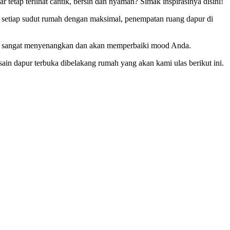
etap terlihat cantik, bersih dan nyaman? Simak inspirasinya disini!
 setiap sudut rumah dengan maksimal, penempatan ruang dapur di
juga sangat menyenangkan dan akan memperbaiki mood Anda.
sain dapur terbuka dibelakang rumah yang akan kami ulas berikut ini.