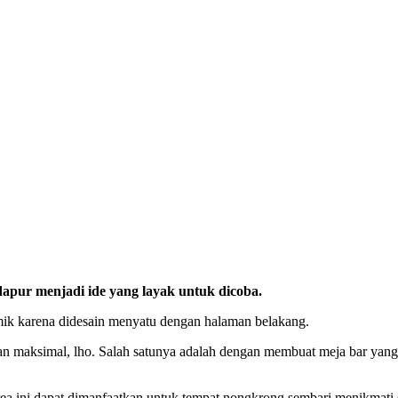
apur menjadi ide yang layak untuk dicoba.
amik karena didesain menyatu dengan halaman belakang.
an maksimal, lho. Salah satunya adalah dengan membuat meja bar yang 
a ini dapat dimanfaatkan untuk tempat nongkrong sembari menikmati s