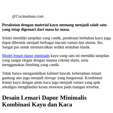
@Cocinasluan.com
Perabotan dengan material kayu memang menjadi salah satu
yang tetap digemari dari masa ke masa.
Selain memiliki tampilan yang cantik, perabotan berbahan kayu juga
dapat dibentuk menjadi berbagai macam variasi dan ukiran, lho.
Sangat pas untuk memunculkan sedikit sentuhan klasik.
Model lemari dapur minimalis
kayu yang satu ini memiliki tampilan
yang sangat elegan dengan nuansa cokelat alami, serta
menggunakan finishing yang cantik.
Tidak hanya mengandalkan kabinet bawah, keberadaan lemari
gantung atas juga menjadi
storage
yang fungsional. Kombinasi
lemari kayu dengan pintu kaca juga menjadi variasi yang apik
sekaligus menghindari kesan monoton pada ruangan tersebut.
Desain Lemari Dapur Minimalis
Kombinasi Kayu dan Kaca