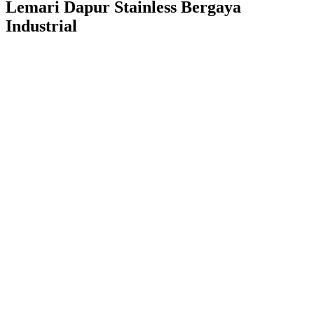
Lemari Dapur Stainless Bergaya
Industrial