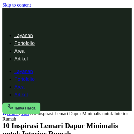
Skip to content
Layanan
Portofolio
Area
Artikel
Layanan
Portofolio
Area
Artikel
Tanya Harga
Home
Tips
10 Inspirasi Lemari Dapur Minimalis untuk Interior
Rumah
10 Inspirasi Lemari Dapur Minimalis
untuk Interior Rumah