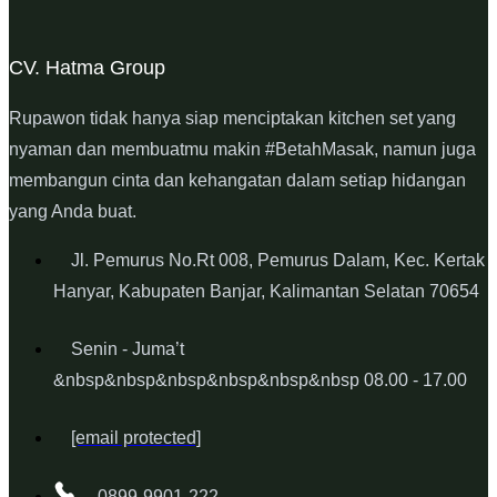
CV. Hatma Group
Rupawon tidak hanya siap menciptakan kitchen set yang
nyaman dan membuatmu makin #BetahMasak, namun juga
membangun cinta dan kehangatan dalam setiap hidangan
yang Anda buat.
Jl. Pemurus No.Rt 008, Pemurus Dalam, Kec. Kertak
Hanyar, Kabupaten Banjar, Kalimantan Selatan 70654
Senin - Juma’t
&nbsp&nbsp&nbsp&nbsp&nbsp&nbsp 08.00 - 17.00
[email protected]
0899-9901-222