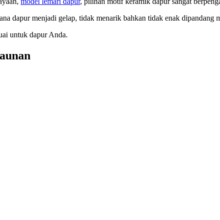
hayaan,
model lemari dapur
, pilihan motif keramik dapur sangat berpeng
sana dapur menjadi gelap, tidak menarik bahkan tidak enak dipandang m
uai untuk dapur Anda.
daunan