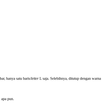
bar, hanya satu baris/
letter
L saja. Selebihnya, ditutup dengan warna
 apa pun.